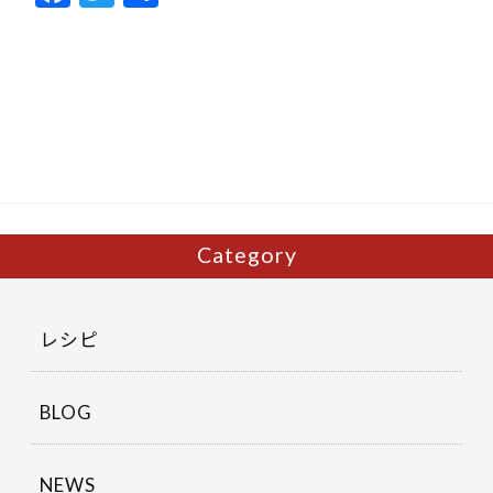
ac
w
有
e
itt
b
er
o
o
k
Category
レシピ
BLOG
NEWS