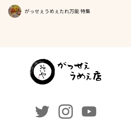
がっせぇうめぇたれ万能 特集