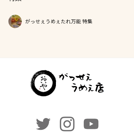
がっせぇうめぇたれ万能 特集