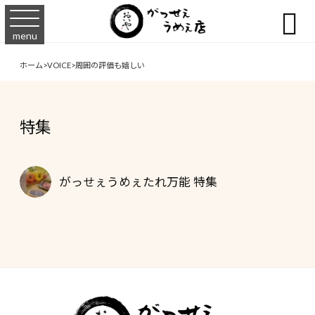

menu
ホーム
>
VOICE
>
周囲の評価も嬉しい
特集
がっせぇうめぇたれ万能 特集