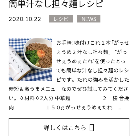
簡単汁なし担々麺レシピ
2020.10.22
レシピ
NEWS
お手軽！味付けこれ１本「がっせ
ぇうめぇ汁なし担々麺」 "がっ
せぇうめぇたれ"を使ったとっ
ても簡単な汁なし担々麺のレシ
ピです。 たれの強みを活かした
時短＆激うまメニューなのでぜひ試してみてくださ
い。 ◊材料◊2人分 中華麺 ２ 袋 合挽
肉 １５０g がっせぇうめぇたれ ...
詳しくはこちら