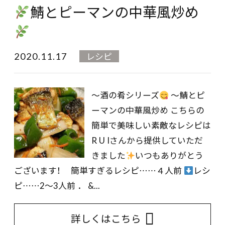
鯖とピーマンの中華風炒め
2020.11.17
レシピ
～酒の肴シリーズ
～鯖とピ
ーマンの中華風炒め こちらの
簡単で美味しい素敵なレシピは
R U Iさんから提供していただ
きました
いつもありがとう
ございます！ 簡単すぎるレシピ……４人前
レシ
ピ……2～3人前 ． &...
詳しくはこちら